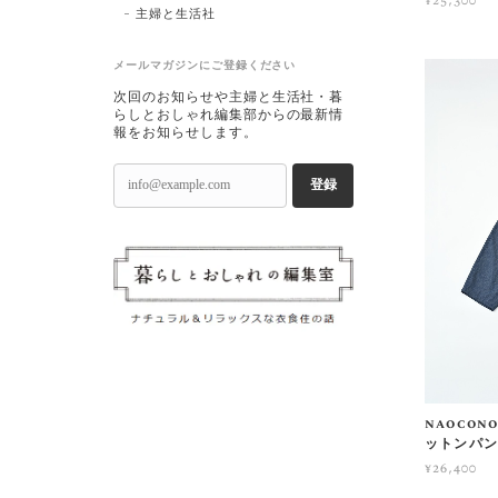
¥25,300
主婦と生活社
メールマガジンにご登録ください
次回のお知らせや主婦と生活社・暮
らしとおしゃれ編集部からの最新情
報をお知らせします。
登録
naoco
ットンパ
¥26,400