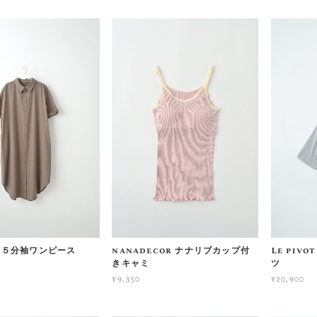
ot ５分袖ワンピース
nanadecor ナナリブカップ付
Le piv
きキャミ
ツ
¥9,350
¥20,900