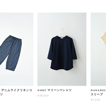
no デニムライクリネンコ
nooy マリーンTシャツ
nanade
ンツ
スリーブ
¥16,500
¥7,700