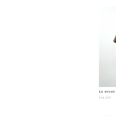
Le piv
¥24,200