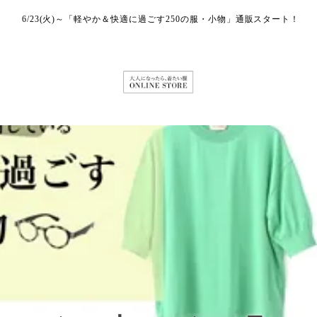
6/23(火)～「軽やか＆快適に過ごす250の服・小物」通販スタート！