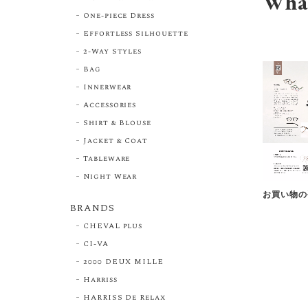
Wha
One-piece Dress
Effortless Silhouette
2-Way Styles
Bag
Innerwear
Accessories
Shirt & Blouse
Jacket & Coat
Tableware
Night Wear
お買い物の
BRANDS
CHEVAL plus
CI-VA
2000 DEUX MILLE
Harriss
HARRISS De Relax