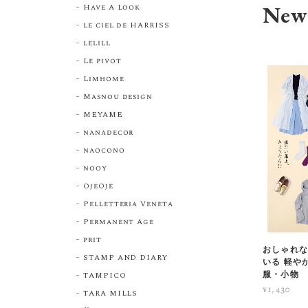
New 
Have A Look
le ciel de HARRISS
lelill
Le pivot
Limhome
Masnou design
MEYAME
nanadecor
naocono
nooy
OjeOje
Pelletteria Veneta
Permanent Age
prit
おしゃれな
STAMP AND DIARY
いる 軽や
服・小物
TAMPICO
¥1,430
TARA MILLS