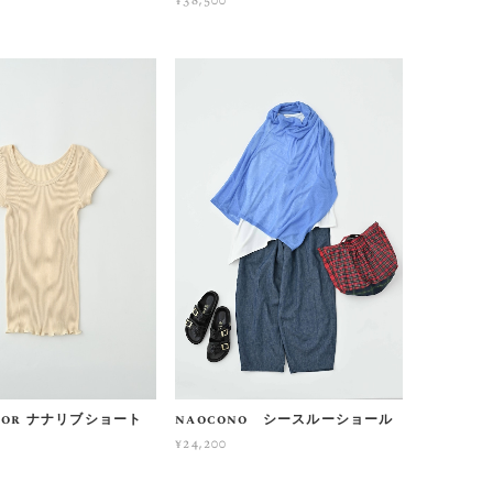
¥38,500
cor ナナリブショート
naocono シースルーショール
¥24,200