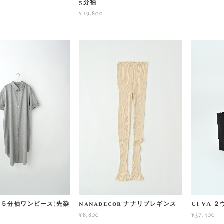
5分袖
¥19,800
ot ５分袖ワンピース(先染
nanadecor ナナリブレギンス
CI-VA
¥8,800
¥37,400