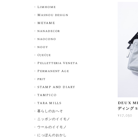
Limhome
Masnou design
MEYAME
nanadecor
naocono
nooy
OjeOje
Pelletteria Veneta
Permanent Age
prit
STAMP AND DIARY
TAMPICO
DEUX 
TARA MILLS
ディング 
暮らしのおへそ
¥17,050
ニッポンのイイモノ
ウールのイイモノ
にっぽんのおかし