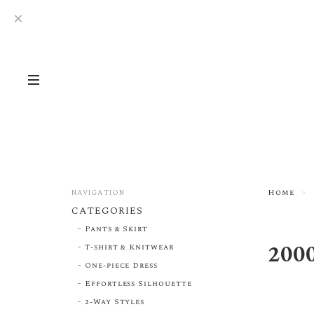
Home
NAVIGATION
CATEGORIES
Pants & Skirt
200
T-shirt & Knitwear
One-piece Dress
Effortless Silhouette
2-Way Styles