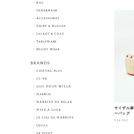
Bag
Innerwear
Accessories
Shirt & Blouse
Jacket & Coat
Tableware
Night Wear
BRANDS
CHEVAL plus
CI-VA
2000 DEUX MILLE
Harriss
HARRISS De Relax
サイザル麻
Have A Look
ーバッグ
le ciel de HARRISS
¥34,650
lelill
Le pivot