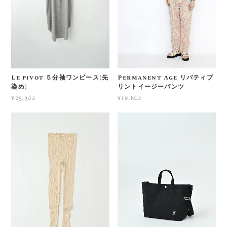
Le pivot ５分袖ワンピース(先
Permanent Age リバティプ
染め)
リントイージーパンツ
¥25,300
¥19,800