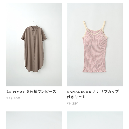
Le pivot ５分袖ワンピース
nanadecor ナナリブカップ
付きキャミ
¥24,200
¥9,350