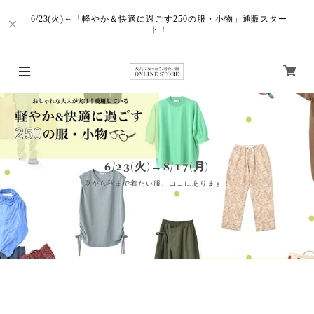
6/23(火)～「軽やか＆快適に過ごす250の服・小物」通販スター
ト！
6/23(火)→8/17(月)
夏から秋まで着たい服、ココにあります！