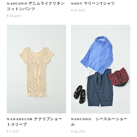
naocono デニムライクリネン
nooy マリーンTシャツ
コットンパンツ
¥16,500
¥26,400
nanadecor ナナリブショー
naocono シースルーショー
トスリーブ
ル
¥7,700
¥24,200