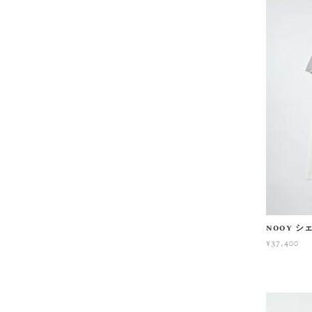
nooy 
¥37,400