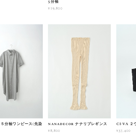
5分袖
¥19,800
ot ５分袖ワンピース(先染
nanadecor ナナリブレギンス
CI-VA
¥8,800
¥37,400