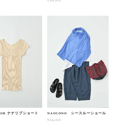
¥38,500
cor ナナリブショート
naocono シースルーショール
¥24,200