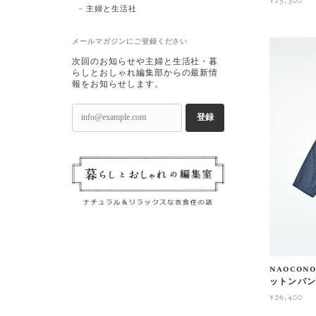
¥25,300
主婦と生活社
メールマガジンにご登録ください
次回のお知らせや主婦と生活社・暮
らしとおしゃれ編集部からの最新情
報をお知らせします。
登録
naoco
ットンパ
¥26,400