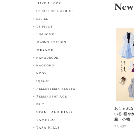
New 
Have A Look
le ciel de HARRISS
lelill
Le pivot
Limhome
Masnou design
MEYAME
nanadecor
naocono
nooy
OjeOje
Pelletteria Veneta
Permanent Age
prit
おしゃれな
STAMP AND DIARY
いる 軽や
服・小物
TAMPICO
¥1,430
TARA MILLS