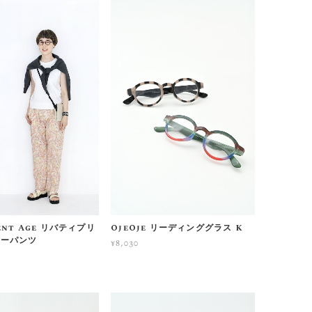
ent Age リバティプリ
OjeOje リーディンググラス K
ジーパンツ
¥8,030