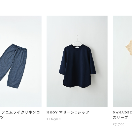
no デニムライクリネンコ
nooy マリーンTシャツ
nanade
ンツ
スリーブ
¥16,500
¥7,700