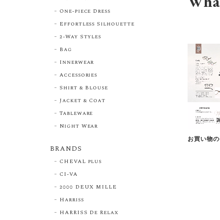
Wha
One-piece Dress
Effortless Silhouette
2-Way Styles
Bag
Innerwear
Accessories
Shirt & Blouse
Jacket & Coat
Tableware
Night Wear
お買い物の
BRANDS
CHEVAL plus
CI-VA
2000 DEUX MILLE
Harriss
HARRISS De Relax