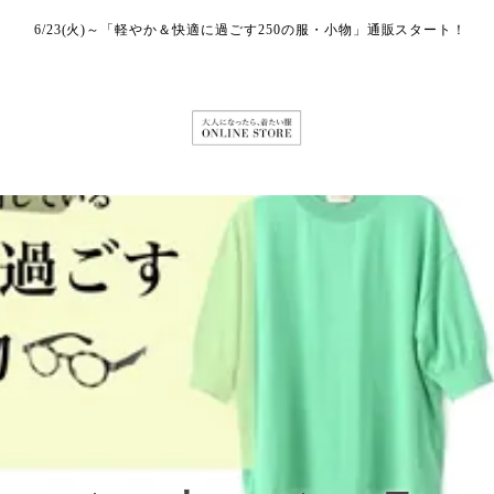
6/23(火)～「軽やか＆快適に過ごす250の服・小物」通販スタート！