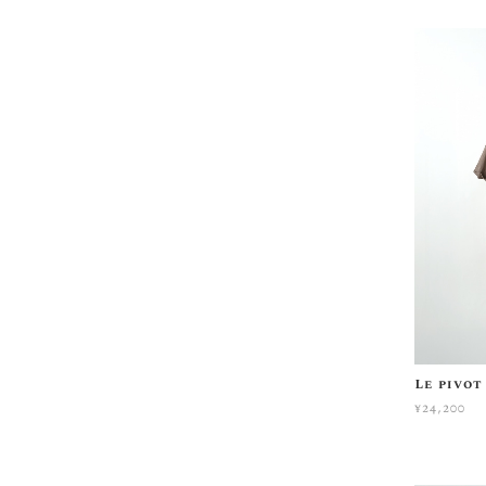
Le piv
¥24,200