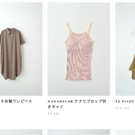
ot ５分袖ワンピース
nanadecor ナナリブカップ付
Le piv
きキャミ
¥12,100
¥9,350