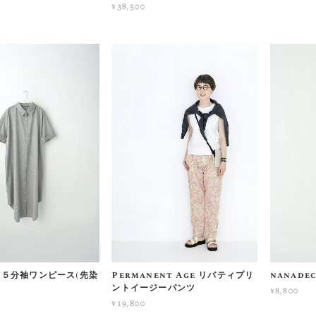
¥38,500
ot ５分袖ワンピース(先染
Permanent Age リバティプリ
nanade
ントイージーパンツ
¥8,800
¥19,800