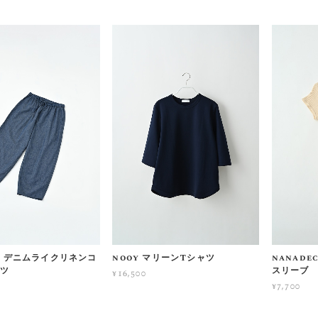
no デニムライクリネンコ
nooy マリーンTシャツ
nanade
ンツ
スリーブ
¥16,500
¥7,700