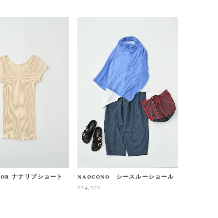
cor ナナリブショート
naocono シースルーショール
¥24,200