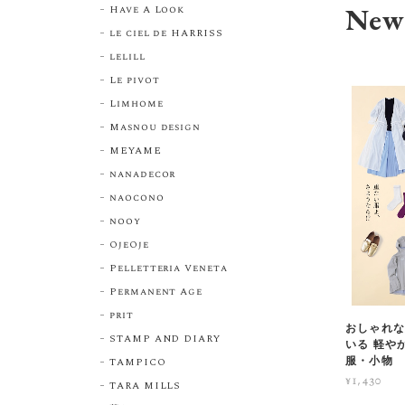
New 
Have A Look
le ciel de HARRISS
lelill
Le pivot
Limhome
Masnou design
MEYAME
nanadecor
naocono
nooy
OjeOje
Pelletteria Veneta
Permanent Age
prit
おしゃれな
STAMP AND DIARY
いる 軽や
服・小物
TAMPICO
¥1,430
TARA MILLS