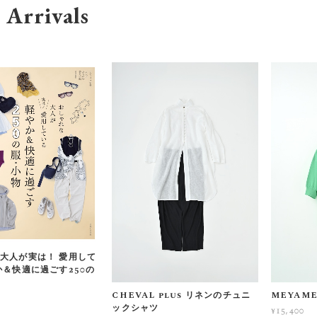
Arrivals
大人が実は！ 愛用して
か＆快適に過ごす250の
CHEVAL plus リネンのチュニ
MEYAM
ックシャツ
¥15,400