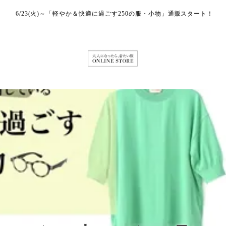
6/23(火)～「軽やか＆快適に過ごす250の服・小物」通販スタート！