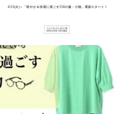
6/23(火)～「軽やか＆快適に過ごす250の服・小物」通販スタート！