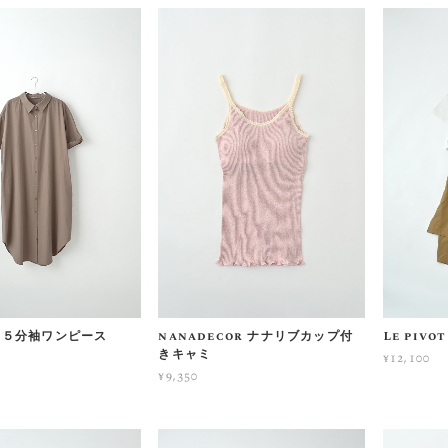
ot ５分袖ワンピース
nanadecor ナナリブカップ付
Le piv
きキャミ
¥12,100
¥9,350