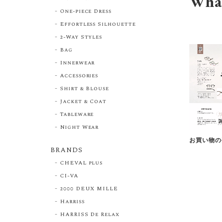
Wha
One-piece Dress
Effortless Silhouette
2-Way Styles
Bag
Innerwear
Accessories
Shirt & Blouse
Jacket & Coat
Tableware
Night Wear
お買い物の
BRANDS
CHEVAL plus
CI-VA
2000 DEUX MILLE
Harriss
HARRISS De Relax