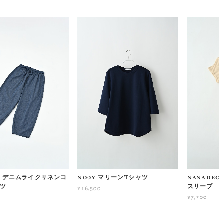
no デニムライクリネンコ
nooy マリーンTシャツ
nanade
ンツ
スリーブ
¥16,500
¥7,700