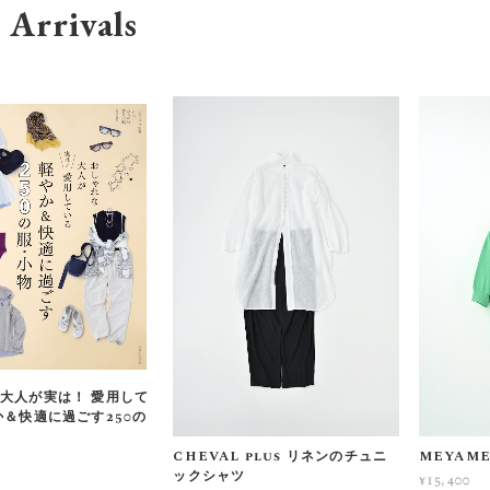
Arrivals
大人が実は！ 愛用して
か＆快適に過ごす250の
CHEVAL plus リネンのチュニ
MEYAM
ックシャツ
¥15,400