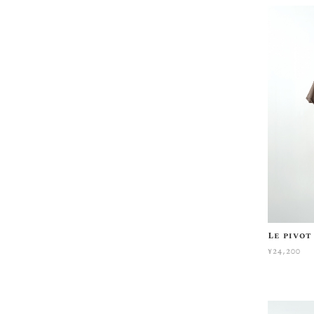
Le piv
¥24,200