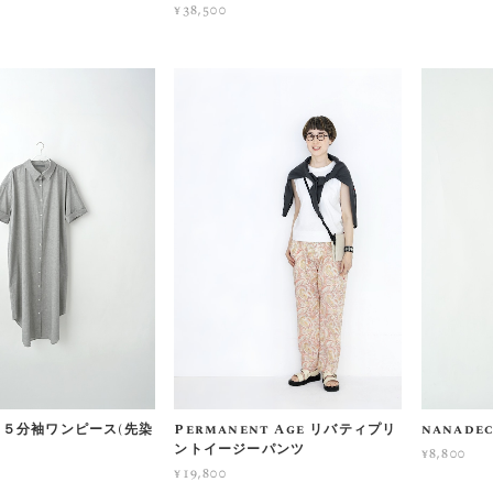
¥38,500
ot ５分袖ワンピース(先染
Permanent Age リバティプリ
nanade
ントイージーパンツ
¥8,800
¥19,800