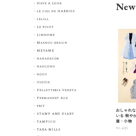
New 
Have A Look
le ciel de HARRISS
lelill
Le pivot
Limhome
Masnou design
MEYAME
nanadecor
naocono
nooy
OjeOje
Pelletteria Veneta
Permanent Age
prit
おしゃれな
STAMP AND DIARY
いる 軽や
服・小物
TAMPICO
¥1,430
TARA MILLS