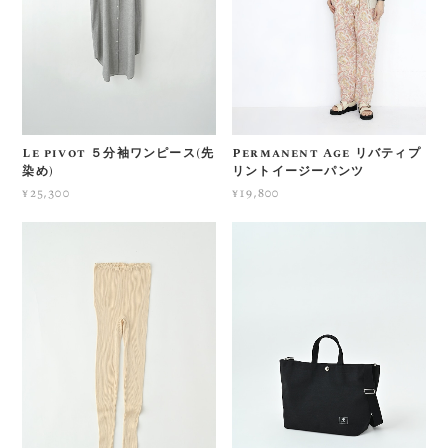
Le pivot ５分袖ワンピース(先
Permanent Age リバティプ
染め)
リントイージーパンツ
¥25,300
¥19,800