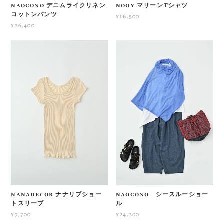
naocono デニムライクリネン
nooy マリーンTシャツ
コットンパンツ
¥16,500
¥26,400
nanadecor ナナリブショー
naocono シースルーショー
トスリーブ
ル
¥7,700
¥24,200