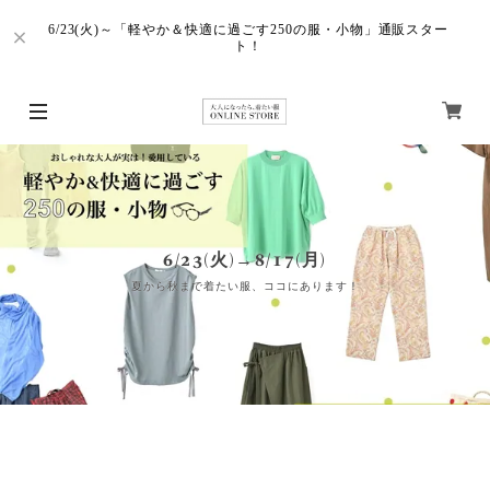
6/23(火)～「軽やか＆快適に過ごす250の服・小物」通販スター
ト！
6/23(火)→8/17(月)
夏から秋まで着たい服、ココにあります！