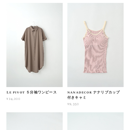
Le pivot ５分袖ワンピース
nanadecor ナナリブカップ
付きキャミ
¥24,200
¥9,350